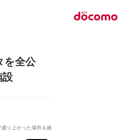
タを全公
施設
で盛り上がった場所＆施