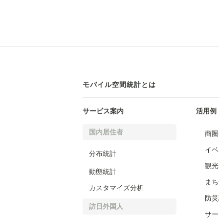
モバイル空間統計とは
サービス案内
活用例
国内居住者
商圏
イベ
分布統計
観光
動態統計
まち
カスタマイズ分析
防災
訪日外国人
サー