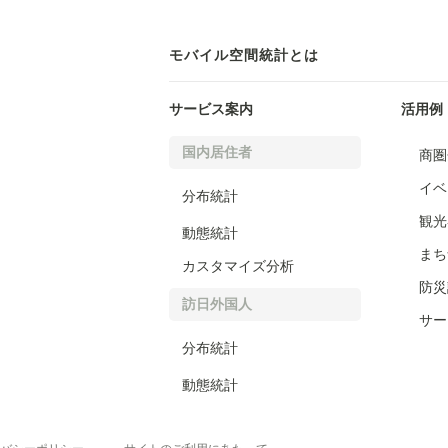
モバイル空間統計とは
サービス案内
活用例
国内居住者
商圏
イベ
分布統計
観光
動態統計
まち
カスタマイズ分析
防災
訪日外国人
サー
分布統計
動態統計