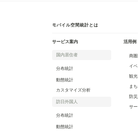
モバイル空間統計とは
サービス案内
活用例
国内居住者
商圏
イベ
分布統計
観光
動態統計
まち
カスタマイズ分析
防災
訪日外国人
サー
分布統計
動態統計